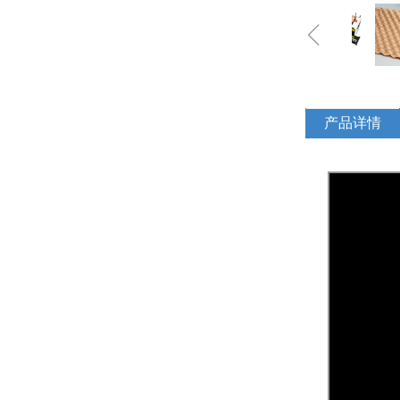
ꁆ
产品详情